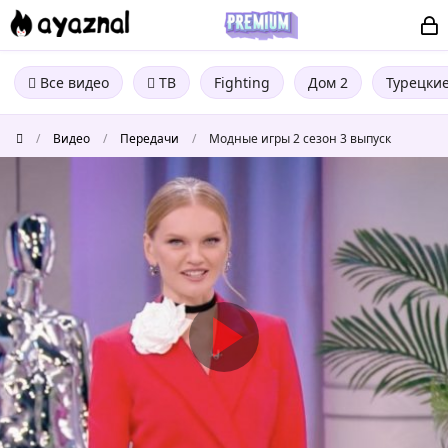
Все видео
ТВ
Fighting
Дом 2
Турецки
/
Видео
/
Передачи
/
Модные игры 2 сезон 3 выпуск
Модные
игры
2
сезон
3
выпуск