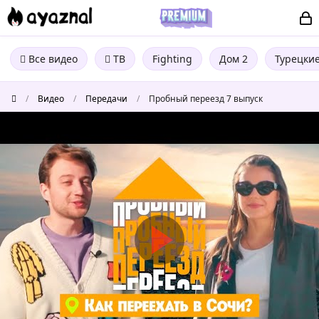
Все видео
ТВ
Fighting
Дом 2
Турецки
/
Видео
/
Передачи
/
Пробный переезд 7 выпуск
Пробный
переезд
7
выпуск