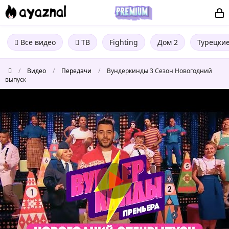
Все видео
ТВ
Fighting
Дом 2
Турецки
/
Видео
/
Передачи
/
Вундеркинды 3 Сезон Новогодний
выпуск
Вундеркинды
3
Сезон
Новогодний
выпуск