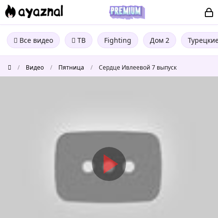
Все видео
ТВ
Fighting
Дом 2
Турецки
/
Видео
/
Пятница
/
Сердце Ивлеевой 7 выпуск
Сердце
Ивлеевой
7
выпуск