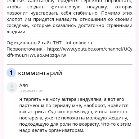
счастье. Александру придется серьезно поработать,
чтобы создать финансовую подушку, которая
позволит чувствовать себя стабильно. Помимо этих
хлопот им придется наладить отношения со своими
соседями, которые оказались достаточно странными
людьми.
Официальный сайт ТНТ -
tnt-online.ru
Первоисточник -
https://www.youtube.com/channel/UCy
xifPm6ErHW08oXMpzqATw
1
комментарий
Аля
15.01.2023 в 21:29
Я терпеть не могу актера Гандуляна, а вот его
партнеоша по сериалу мне, наоборот, нравится
как актриса. Однако время идет, и она заметно
постарела, уже не похожа на молодую жещину,
подходящую для роли по возрасту. Что-то с этим
надо делать организаторам.