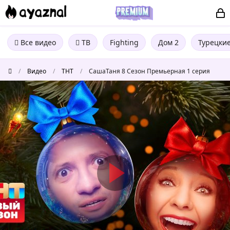
Все видео
ТВ
Fighting
Дом 2
Турецки
/
Видео
/
ТНТ
/
СашаТаня 8 Сезон Премьерная 1 серия
СашаТаня
8
Сезон
Премьерная
1
серия