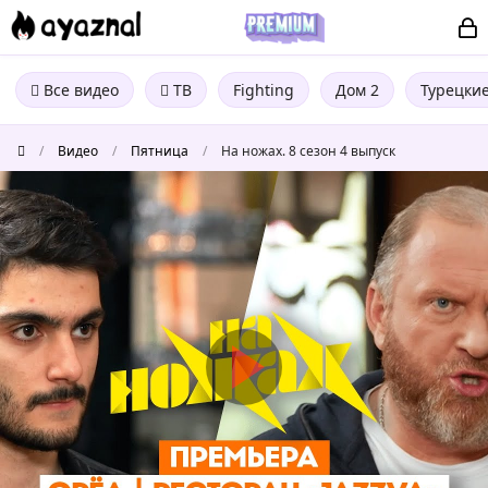
Все видео
ТВ
Fighting
Дом 2
Турецки
/
Видео
/
Пятница
/
На ножах. 8 сезон 4 выпуск
На
ножах.
8
сезон
4
выпуск