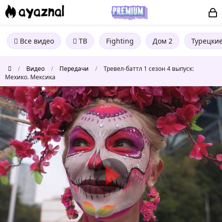
Все видео
ТВ
Fighting
Дом 2
Турецки
/
Видео
/
Передачи
/
Тревел-баттл 1 сезон 4 выпуск:
Мехико. Мексика
Тревел-
баттл
1
сезон
4
выпуск:
Мехико.
Мексика