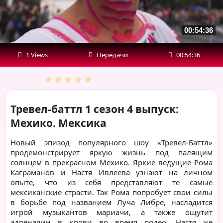
00:54:36
1 Views
Передачи
00:54:36
Тревел-баттл 1 сезон 4 выпуск:
Мехико. Мексика
Новый эпизод популярного шоу «Тревел-Баттл»
продемонстрирует яркую жизнь под палящим
солнцем в прекрасном Мехико. Яркие ведущие Рома
Каграманов и Настя Ивлеева узнают на личном
опыте, что из себя представляют те самые
мексиканские страсти. Так Рома попробует свои силы
в борьбе под названием Луча Либре, насладится
игрой музыкантов мариачи, а также ощутит
адреналин в крови во время родео. Настя же