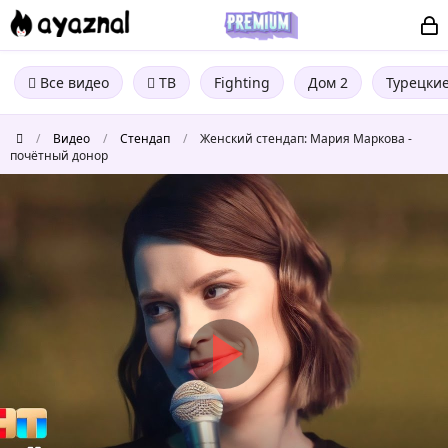
Все видео
ТВ
Fighting
Дом 2
Турецки
/
Видео
/
Стендап
/
Женский стендап: Мария Маркова -
почётный донор
Женский
стендап:
Мария
Маркова
-
почётный
донор