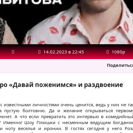
14.02.2023 в 22:45
1080р
Поделитьс
Про «Давай поженимся» и раздвоение
 известными личностями очень ценится, ведь у них не та
а пустую болтовню. Да и желание открываться первом
икнет. А что если превратить это интервью в комедийны
а? Именно! Шоу Плюшки с несменным ведущим Богдано
и ноту веселья и иронии. В гостях сегодня у него Роз