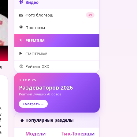
📹
Видео
📸
Фото блогерш
+1
⚽️
Прогнозы
⭐️
PREMIUM
▶️
СМОТРИМ!
🔞
Рейтинг XXX
я
⚡ TOP 25
Раздеваторов 2026
Рейтинг лучших AI ботов
Смотреть →
к
у
й
🔥 Популярные разделы
м
а
Модели
Тик-Токерши