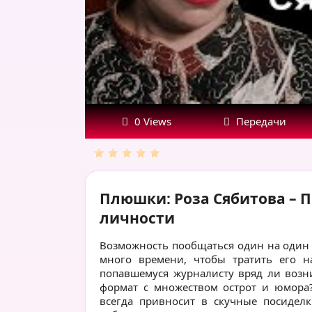
раздвоение
личности
0 Views
Передачи
Плюшки: Роза Сябитова – 
личности
Возможность пообщаться один на один с
много времени, чтобы тратить его н
попавшемуся журналисту вряд ли возн
формат с множеством острот и юмор
всегда привносит в скучные посиделк