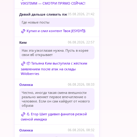
VIKSTIMM — СМОТРИ ПРЯМО СЕЙЧАС!
Давай дальше сливать пж
05.08.2026, 21:42
Где новые посты
Купил и слил контент Твоя JESYDY🥰
Ким
06.08.2026, 22:57
Нах эта узкоглазая нужна. Пусть в корее
свои вб открывает
📦 Татьяна Ким выступила с жёстким
заявлением после атак на склады
Wildberries
Олинка
06.08.2026, 08:33
Честно, иногда такая смена внешности
реально меняет первое впечатление о
человеке. Если он сам кайфует от нового
образа
💪 Егор Шип удивил фанатов резкой
сменой имиджа
Олинка
06.08.2026, 08:32