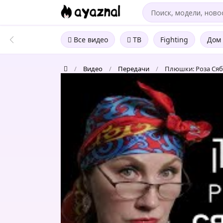
Все видео
ТВ
Fighting
Дом 
/
Видео
/
Передачи
/
Плюшки: Роза Сяб
Плюшки:
Роза
Сябитова
–
Про
«Давай
поженимся»
и