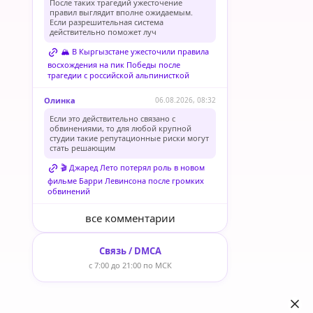
После таких трагедий ужесточение
правил выглядит вполне ожидаемым.
Если разрешительная система
действительно поможет луч
🏔️ В Кыргызстане ужесточили правила
восхождения на пик Победы после
трагедии с российской альпинисткой
Олинка
06.08.2026, 08:32
Если это действительно связано с
обвинениями, то для любой крупной
студии такие репутационные риски могут
стать решающим
🎬 Джаред Лето потерял роль в новом
фильме Барри Левинсона после громких
обвинений
все комментарии
Связь / DMCA
с 7:00 до 21:00 по МСК