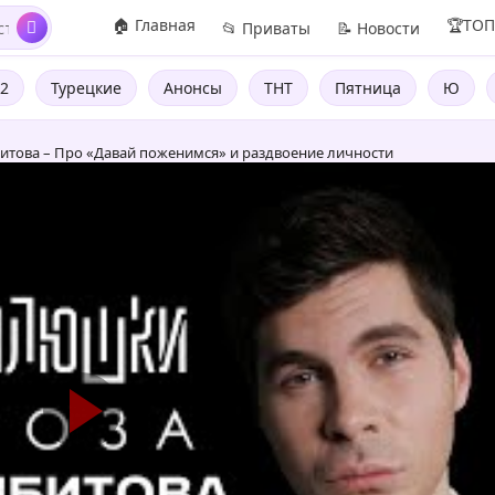
🏠 Главная
🏆ТО
📂 Приваты
📝 Новости
2
Турецкие
Анонсы
ТНТ
Пятница
Ю
итова – Про «Давай поженимся» и раздвоение личности