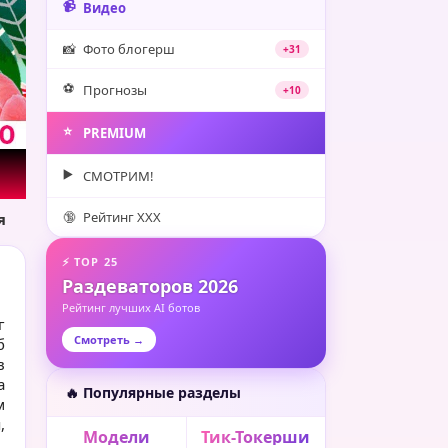
📹
Видео
📸
Фото блогерш
+31
⚽️
Прогнозы
+10
⭐️
PREMIUM
▶️
СМОТРИМ!
🔞
Рейтинг XXX
я
⚡ TOP 25
Раздеваторов 2026
Рейтинг лучших AI ботов
г
Смотреть →
б
в
а
🔥 Популярные разделы
м
,
Модели
Тик-Токерши