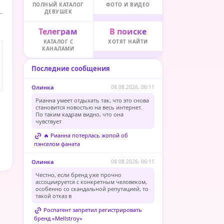
ПОЛНЫЙ КАТАЛОГ
ФОТО И ВИДЕО
ДЕВУШЕК
Телеграм
В поиске
КАТАЛОГ С
ХОТЯТ НАЙТИ
КАНАЛАМИ
Последние сообщения
Олинка
08.08.2026, 06:11
Рианна умеет отдыхать так, что это снова
становится новостью на весь интернет.
По таким кадрам видно, что она
чувствует
🔥 Рианна потерлась жопой об
пэнселом фаната
Олинка
08.08.2026, 06:11
Честно, если бренд уже прочно
ассоциируется с конкретным человеком,
особенно со скандальной репутацией, то
такой отказ в
Роспатент запретил регистрировать
бренд «Mellstroy»