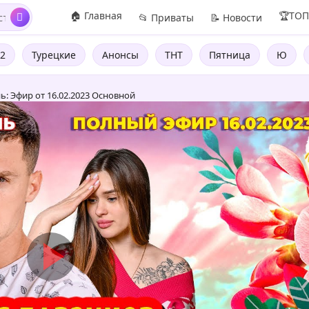
🏠 Главная
🏆ТО
📂 Приваты
📝 Новости
2
Турецкие
Анонсы
ТНТ
Пятница
Ю
ь: Эфир от 16.02.2023 Основной