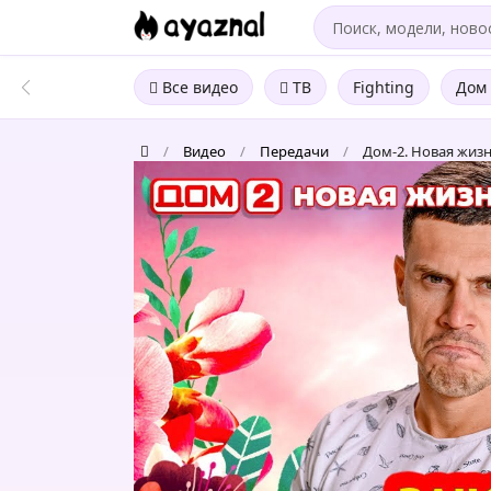
Все видео
ТВ
Fighting
Дом 
/
Видео
/
Передачи
/
Дом-2. Новая жизн
Дом-2.
Новая
жизнь:
Эфир
от
16.02.2023
Основной