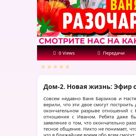
0 Views
Передачи
Дом-2. Новая жизнь: Эфир о
Совсем недавно Ваня Барзиков и Наст
верили, что эти двое смогут построить 
окончательном разрыве отношений с К
отношения с Иваном. Ребята даже бы
заявление о том, что окончательно раз
тесное общение. Никто не понимает, чт
что в ближайшее время обо всем смогут 