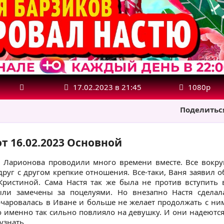
17.02.2023 в 21:45
1080р
Поделитьс
т 16.02.2023 Основной
я Ларионова проводили много времени вместе. Все вокру
друг с другом крепкие отношения. Все-таки, Ваня заявил о
ристиной. Сама Настя так же была не против вступить 
ли замечены за поцелуями. Но внезапно Настя сделал
очаровалась в Иване и больше не желает продолжать с ни
о именно так сильно повлияло на девушку. И они надеются
узнать.