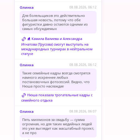
Олинка
08.08.2026, 06:12
Для болельщиков это действительно
большая новость, потому что обе
фигуристки давно остаются одними из
самых обсуждаемых
⛸️ Камила Валиева и Александра
Игнатова (Трусова) смогут выступать на
международных турнирах в нейтральном
статусе
Олинка
08.08.2026, 06:12
Такие семейные кадры всегда смотрятся
намного искреннее любых
постановочных фотосессий. Видно, что
Нюша просто наслаждае
Нюша показала трогательные кадры с
семейного отдыха
Олинка
08.08.2026, 06:07
Пять миллионов за свадьбу — сумма
огромная, но для таких медийных людей
это уже выглядит как масштабный проект,
а не про