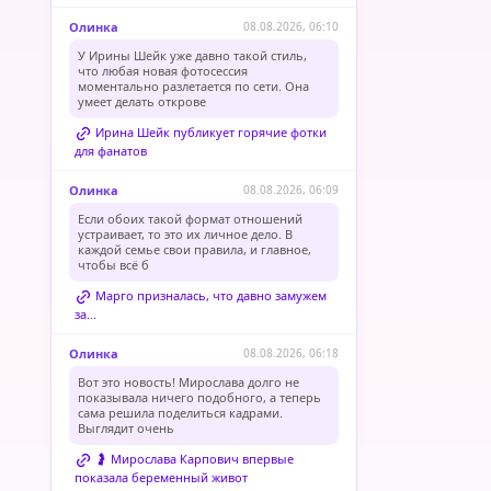
Олинка
08.08.2026, 06:10
У Ирины Шейк уже давно такой стиль,
что любая новая фотосессия
моментально разлетается по сети. Она
умеет делать открове
Ирина Шейк публикует горячие фотки
для фанатов
Олинка
08.08.2026, 06:09
Если обоих такой формат отношений
устраивает, то это их личное дело. В
каждой семье свои правила, и главное,
чтобы всё б
Марго призналась, что давно замужем
за...
Олинка
08.08.2026, 06:18
Вот это новость! Мирослава долго не
показывала ничего подобного, а теперь
сама решила поделиться кадрами.
Выглядит очень
🤰 Мирослава Карпович впервые
показала беременный живот