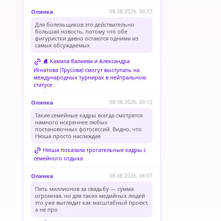
Олинка
08.08.2026, 06:12
Для болельщиков это действительно
большая новость, потому что обе
фигуристки давно остаются одними из
самых обсуждаемых
⛸️ Камила Валиева и Александра
Игнатова (Трусова) смогут выступать на
международных турнирах в нейтральном
статусе
Олинка
08.08.2026, 06:12
Такие семейные кадры всегда смотрятся
намного искреннее любых
постановочных фотосессий. Видно, что
Нюша просто наслаждае
Нюша показала трогательные кадры с
семейного отдыха
Олинка
08.08.2026, 06:07
Пять миллионов за свадьбу — сумма
огромная, но для таких медийных людей
это уже выглядит как масштабный проект,
а не про