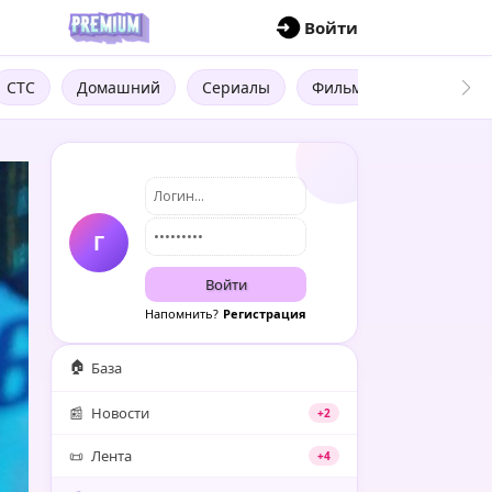
П
Войти
СТС
Домашний
Сериалы
Фильмы
Трейлеры
Г
Войти
Напомнить?
Регистрация
🏠
База
📰
Новости
+2
📜
Лента
+4