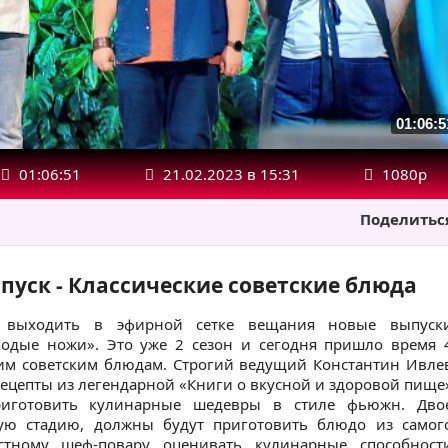
01:06:5
01:06:51
21.02.2023 в 15:31
1080р
Поделитьс
пуск - Классические советские блюда
т выходить в эфирной сетке вещания новые выпуск
одые ножи». Это уже 2 сезон и сегодня пришло время 
ким советским блюдам. Строгий ведущий Константин Ивле
рецепты из легендарной «Книги о вкусной и здоровой пище
риготовить кулинарные шедевры в стиле фьюжн. Дво
ую стадию, должны будут приготовить блюдо из самог
естному шеф-повару оценивать кулинарные способност