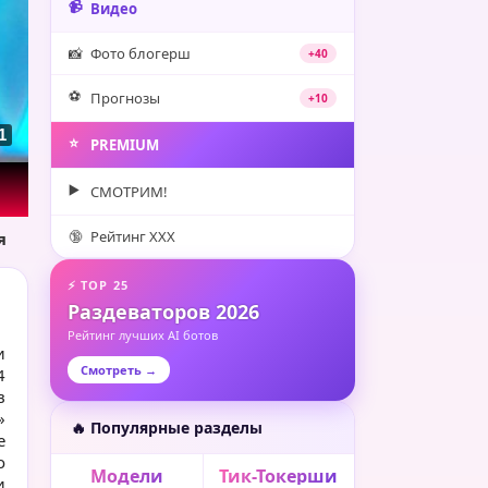
📹
Видео
📸
Фото блогерш
+40
⚽️
Прогнозы
+10
1
⭐️
PREMIUM
▶️
СМОТРИМ!
🔞
Рейтинг XXX
я
⚡ TOP 25
Раздеваторов 2026
Рейтинг лучших AI ботов
и
Смотреть →
4
в
»
🔥 Популярные разделы
е
о
Модели
Тик-Токерши
и