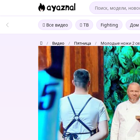
Все видео
ТВ
Fighting
Дом 
/
Видео
/
Пятница
/
Молодые ножи 2 сез
Молодые
ножи
2
сезон
4
выпуск
-
Классические