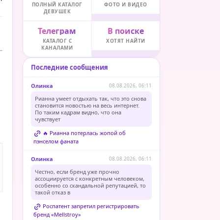
ПОЛНЫЙ КАТАЛОГ
ФОТО И ВИДЕО
ДЕВУШЕК
Телеграм
В поиске
КАТАЛОГ С
ХОТЯТ НАЙТИ
КАНАЛАМИ
Последние сообщения
Олинка
08.08.2026, 06:11
Рианна умеет отдыхать так, что это снова
становится новостью на весь интернет.
По таким кадрам видно, что она
чувствует
🔥 Рианна потерлась жопой об
пэнселом фаната
Олинка
08.08.2026, 06:11
Честно, если бренд уже прочно
ассоциируется с конкретным человеком,
особенно со скандальной репутацией, то
такой отказ в
Роспатент запретил регистрировать
бренд «Mellstroy»