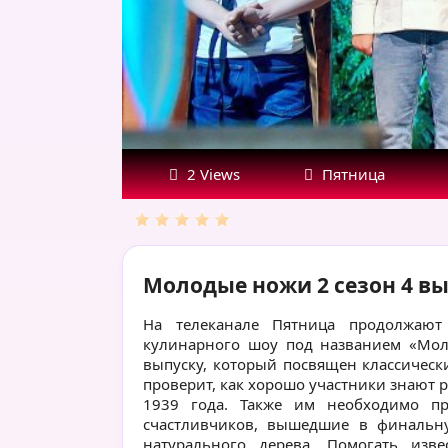
советские
блюда
2 Views
Пятница
Молодые ножи 2 сезон 4 вы
На телеканале Пятница продолжаю
кулинарного шоу под названием «Мол
выпуску, который посвящен классичес
проверит, как хорошо участники знают 
1939 года. Также им необходимо п
счастливчиков, вышедшие в финальн
натурального дерева. Помогать изв