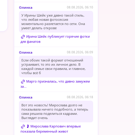
Олинка
08.08.2026, 06:10
У Ирины Шейк уже давно такой стиль,
что любая новая фотосессия
моментально разлетается по сети. Она
умеет делать открове
Ирина Шейк публикует горячие фотки
для фанатов
Олинка
08.08.2026, 06:09
Если обоих такой формат отношений
устраивает, то это их личное дело. В
каждой семье свои правила, и главное,
чтобы всё б
Марго призналась, что давно замужем
за...
Олинка
08.08.2026, 06:18
Вот это новость! Мирослава долго не
показывала ничего подобного, а теперь
сама решила поделиться кадрами.
Выглядит очень
🤰 Мирослава Карпович впервые
показала беременный живот