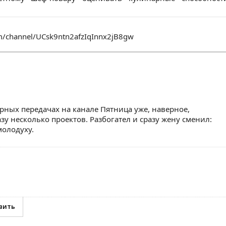
m/channel/UCsk9ntn2afzIqInnx2jB8gw
рных передачах на канале Пятница уже, наверное,
зу несколько проектов. Разбогател и сразу жену сменил:
молодуху.