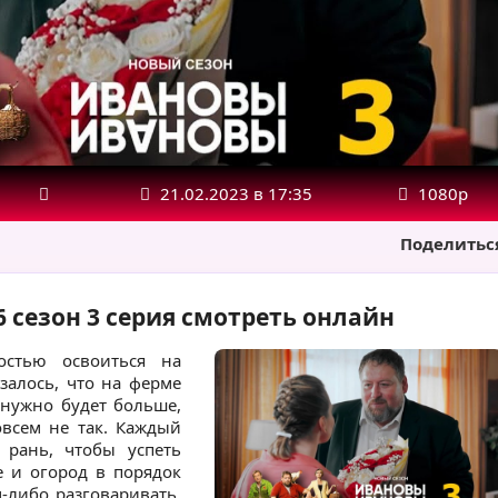
21.02.2023 в 17:35
1080р
Поделитьс
 сезон 3 серия смотреть онлайн
остью освоиться на
залось, что на ферме
 нужно будет больше,
совсем не так. Каждый
 рань, чтобы успеть
е и огород в порядок
м-либо разговаривать.