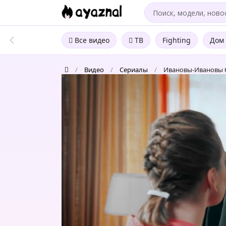
Все видео
ТВ
Fighting
Дом 
/
Видео
/
Сериалы
/
Ивановы-Ивановы 6 
Сериал
Ивановы-
Ивановы
6
сезон
3
серия