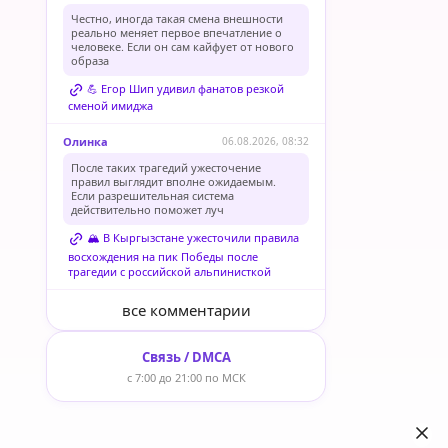
Честно, иногда такая смена внешности
реально меняет первое впечатление о
человеке. Если он сам кайфует от нового
образа
💪 Егор Шип удивил фанатов резкой
сменой имиджа
Олинка
06.08.2026, 08:32
После таких трагедий ужесточение
правил выглядит вполне ожидаемым.
Если разрешительная система
действительно поможет луч
🏔️ В Кыргызстане ужесточили правила
восхождения на пик Победы после
трагедии с российской альпинисткой
все комментарии
Связь / DMCA
с 7:00 до 21:00 по МСК