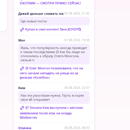
VIKSTIMM — СМОТРИ ПРЯМО СЕЙЧАС!
Давай дальше сливать пж
05.08.2026, 21:42
Где новые посты
Купил и слил контент Твоя JESYDY🥰
Мэл
07.08.2026, 19:39
Жаль, что популярность иногда приводит
к таким последствиям 😔 Как бы люди ни
относились к образу Олега Монгола,
нельзя п
😢 Олег Монгол пожаловался, что на
него начали нападать на улице из-за
фильма «Колобок»
Ким
06.08.2026, 22:57
Нах эта узкоглазая нужна. Пусть в корее
свои вб открывает
📦 Татьяна Ким выступила с жёстким
заявлением после атак на склады
Wildberries
Олинка
06.08.2026, 08:33