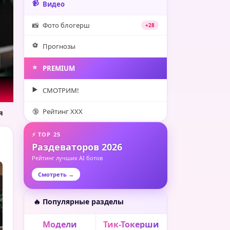
📹
Видео
📸
Фото блогерш
+28
⚽️
Прогнозы
⭐️
PREMIUM
▶️
СМОТРИМ!
🔞
Рейтинг XXX
я
⚡ TOP 25
Раздеваторов 2026
Рейтинг лучших AI ботов
Смотреть →
🔥 Популярные разделы
Модели
Тик-Токерши