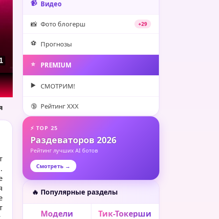
📹
Видео
📸
Фото блогерш
+29
⚽️
Прогнозы
1
⭐️
PREMIUM
▶️
СМОТРИМ!
🔞
Рейтинг XXX
я
⚡ TOP 25
Раздеваторов 2026
Рейтинг лучших AI ботов
т
Смотреть →
.
е
я
🔥 Популярные разделы
е
т
Модели
Тик-Токерши
.