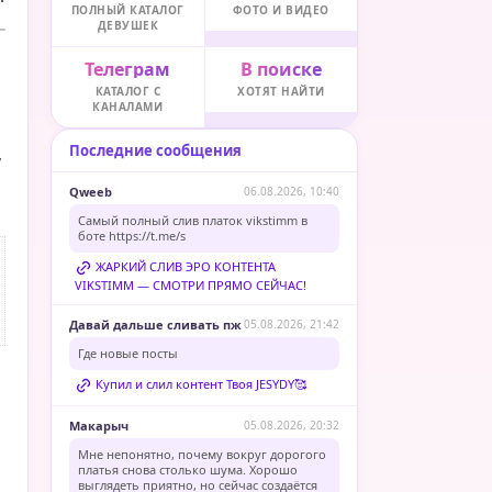
ПОЛНЫЙ КАТАЛОГ
ФОТО И ВИДЕО
ДЕВУШЕК
Телеграм
В поиске
КАТАЛОГ С
ХОТЯТ НАЙТИ
КАНАЛАМИ
Последние сообщения
,
Qweeb
06.08.2026, 10:40
Самый полный слив платок vikstimm в
боте
https://t.me/s
ЖАРКИЙ СЛИВ ЭРО КОНТЕНТА
VIKSTIMM — СМОТРИ ПРЯМО СЕЙЧАС!
Давай дальше сливать пж
05.08.2026, 21:42
Где новые посты
Купил и слил контент Твоя JESYDY🥰
Макарыч
05.08.2026, 20:32
Мне непонятно, почему вокруг дорогого
платья снова столько шума. Хорошо
выглядеть приятно, но сейчас создаётся