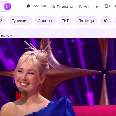
🏠 Главная
🏆ТО
📂 Приваты
📝 Новости
2
Турецкие
Анонсы
ТНТ
Пятница
Ю
5 выпуск