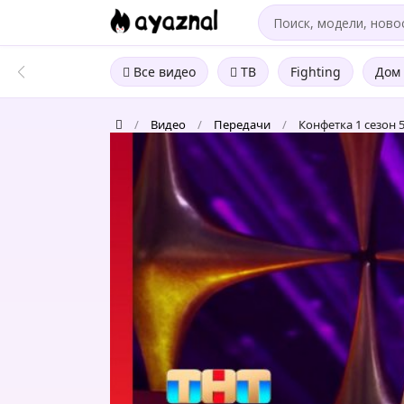
Все видео
ТВ
Fighting
Дом 
/
Видео
/
Передачи
/
Конфетка 1 сезон 
Конфетка
1
сезон
5
выпуск