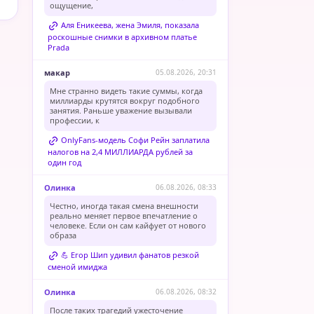
ощущение,
Аля Еникеева, жена Эмиля, показала
роскошные снимки в архивном платье
Prada
макар
05.08.2026, 20:31
Мне странно видеть такие суммы, когда
миллиарды крутятся вокруг подобного
занятия. Раньше уважение вызывали
профессии, к
OnlyFans-модель Софи Рейн заплатила
налогов на 2,4 МИЛЛИАРДА рублей за
один год
Олинка
06.08.2026, 08:33
Честно, иногда такая смена внешности
реально меняет первое впечатление о
человеке. Если он сам кайфует от нового
образа
💪 Егор Шип удивил фанатов резкой
сменой имиджа
Олинка
06.08.2026, 08:32
После таких трагедий ужесточение