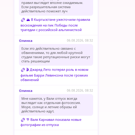
правил выглядит вполне ожидаемым.
Если разрешительная система
действительно поможет луч
🏔️ В Кыргызстане ужесточили правила
восхождения на пик Победы после
трагедии с российской альпинисткой
Олинка
06.08.2026, 08:32
Если это действительно связано с
обвинениями, то для любой крупной
студии такие репутационные риски могут
стать решающим
🎬 Джаред Лето потерял роль в новом
фильме Барри Левинсона после громких
обвинений
Олинка
06.08.2026, 08:32
Мне кажется, у Вали отпуск всегда
выглядит как отдельная фотосессия.
Море, солнце и летние образы ей
действительно идут,
🌴 Валя Карнавал показала новые
фотографии из отпуска