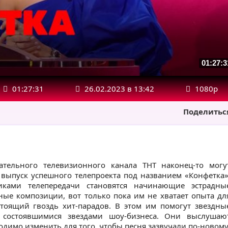
01:27:3
01:27:31
26.02.2023 в 13:42
1080р
Поделитьс
ательного телевизионного канала ТНТ наконец-то могу
 выпуск успешного телепроекта под названием «Конфетка»
иками телепередачи становятся начинающие эстрадны
ые композиции, вот только пока им не хватает опыта дл
стоящий гвоздь хит-парадов. В этом им помогут звездны
 состоявшимися звездами шоу-бизнеса. Они выслушаю
одимо изменить для того, чтобы песня зазвучали по-новому