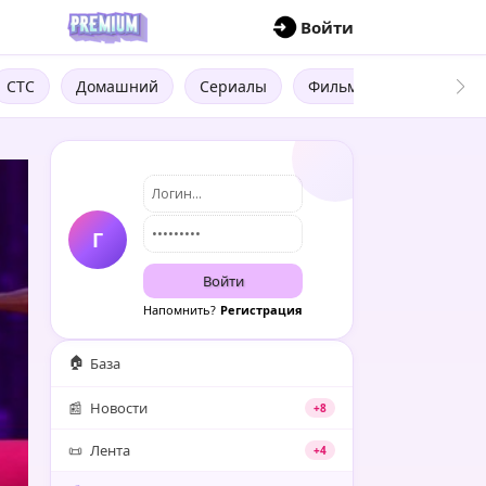
П
Войти
СТС
Домашний
Сериалы
Фильмы
Трейлеры
Г
Войти
Напомнить?
Регистрация
🏠
База
📰
Новости
+8
📜
Лента
+4