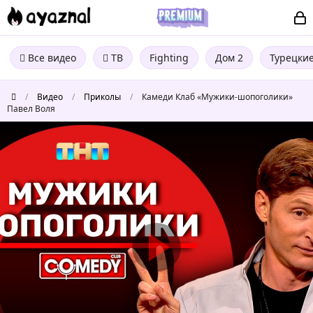
Все видео
ТВ
Fighting
Дом 2
Турецки
/
Видео
/
Приколы
/
Камеди Клаб «Мужики-шопоголики»
Павел Воля
Камеди
Клаб
«Мужики-
шопоголики»
Павел
Воля