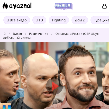
Все видео
ТВ
Fighting
Дом 2
Турецки
/
Видео
/
Развлечение
/
Однажды в России (ОВР Шоу):
Мебельный магазин
Однажды
в
России
(ОВР
Шоу):
Мебельный
магазин