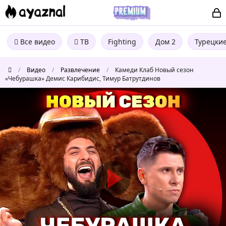
Все видео
ТВ
Fighting
Дом 2
Турецки
/
Видео
/
Развлечение
/
Камеди Клаб Новый сезон
«Чебурашка» Демис Карибидис, Тимур Батрутдинов
Камеди
Клаб
Новый
сезон
«Чебурашка»
Демис
Карибидис,
Тимур