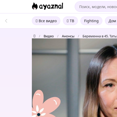
Все видео
ТВ
Fighting
Дом 
/
Видео
/
Анонсы
/
Беременна в 45. Татья
Беременна
в
45.
Татьяна,
г.
Москва
(15
марта)