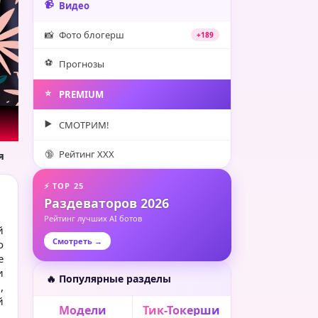
📹
Видео
📸
Фото блогерш
+189
⚽️
Прогнозы
⭐️
PREMIUM
▶️
СМОТРИМ!
🔞
Рейтинг XXX
я
⚡ TOP 25
Раздеваторов 2026
Рейтинг лучших AI ботов
й
Смотреть →
о
е
и
🔥 Популярные разделы
,
й
Модели
Тик-Токерши