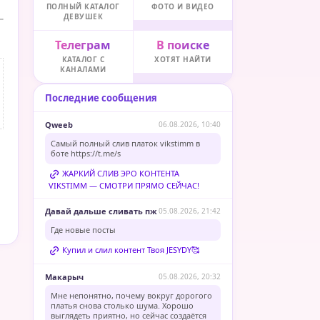
ПОЛНЫЙ КАТАЛОГ
ФОТО И ВИДЕО
ДЕВУШЕК
Телеграм
В поиске
КАТАЛОГ С
ХОТЯТ НАЙТИ
КАНАЛАМИ
Последние сообщения
Qweeb
06.08.2026, 10:40
Самый полный слив платок vikstimm в
боте
https://t.me/s
ЖАРКИЙ СЛИВ ЭРО КОНТЕНТА
VIKSTIMM — СМОТРИ ПРЯМО СЕЙЧАС!
Давай дальше сливать пж
05.08.2026, 21:42
Где новые посты
Купил и слил контент Твоя JESYDY🥰
Макарыч
05.08.2026, 20:32
Мне непонятно, почему вокруг дорогого
платья снова столько шума. Хорошо
выглядеть приятно, но сейчас создаётся