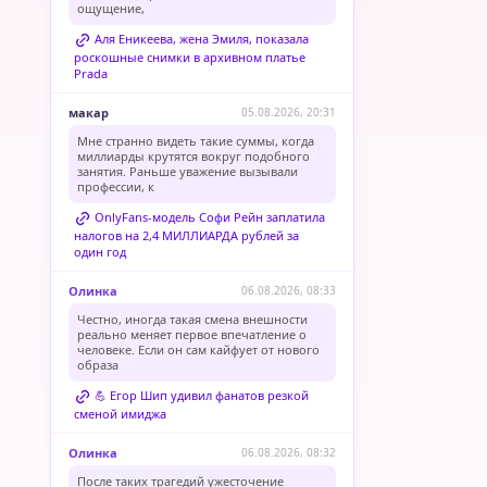
ощущение,
Аля Еникеева, жена Эмиля, показала
роскошные снимки в архивном платье
Prada
макар
05.08.2026, 20:31
Мне странно видеть такие суммы, когда
миллиарды крутятся вокруг подобного
занятия. Раньше уважение вызывали
профессии, к
OnlyFans-модель Софи Рейн заплатила
налогов на 2,4 МИЛЛИАРДА рублей за
один год
Олинка
06.08.2026, 08:33
Честно, иногда такая смена внешности
реально меняет первое впечатление о
человеке. Если он сам кайфует от нового
образа
💪 Егор Шип удивил фанатов резкой
сменой имиджа
Олинка
06.08.2026, 08:32
После таких трагедий ужесточение