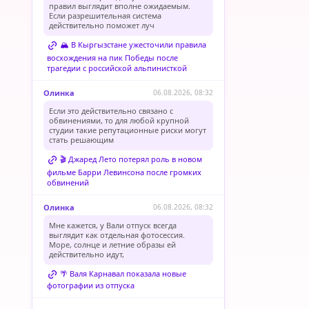
правил выглядит вполне ожидаемым.
Если разрешительная система
действительно поможет луч
🏔️ В Кыргызстане ужесточили правила
восхождения на пик Победы после
трагедии с российской альпинисткой
Олинка
06.08.2026, 08:32
Если это действительно связано с
обвинениями, то для любой крупной
студии такие репутационные риски могут
стать решающим
🎬 Джаред Лето потерял роль в новом
фильме Барри Левинсона после громких
обвинений
Олинка
06.08.2026, 08:32
Мне кажется, у Вали отпуск всегда
выглядит как отдельная фотосессия.
Море, солнце и летние образы ей
действительно идут,
🌴 Валя Карнавал показала новые
фотографии из отпуска