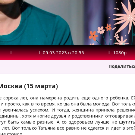
09.03.2023 в 20:55
1080р
Поделитьс
 Москва (15 марта)
е сорока лет, она намерена родить еще одного ребенка. Е
 и просто, как в то время, когда она была молода. Вот тольк
е увенчалась успехом. И тогда, женщина приняла решени
едицины, хотя многие друзья и родственники отговаривал
огут быть самые разные. А со здоровьем лучше не шутить
лет. Вот только Татьяна все равно не сдается и идет в это
 не стоило.