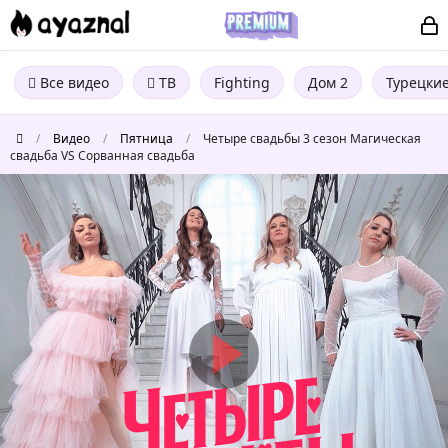
Все видео
ТВ
Fighting
Дом 2
Турецки
/
Видео
/
Пятница
/
Четыре свадьбы 3 сезон Магическая
свадьба VS Сорванная свадьба
Четыре
свадьбы
3
сезон
Магическая
свадьба
VS
Сорванная