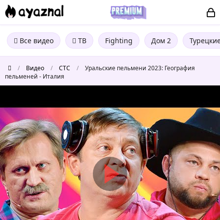
Все видео
ТВ
Fighting
Дом 2
Турецки
/
Видео
/
СТС
/
Уральские пельмени 2023: География
пельменей - Италия
Уральские
пельмени
2023:
География
пельменей
-
Италия