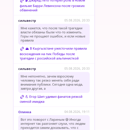
🎬 Джаред Лето потерял роль в новом
фильме Барри Левинсона после громких
обвинений
сильвестр
05.08.2026, 20:33
Мне кажется, что после такой трагедии
власти обязаны были что-то изменить.
Горы не прощают ошибок, и если новые
правила
🏔️ В Кыргызстане ужесточили правила
восхождения на пик Победы после
трагедии с российской альпинисткой
сильвестр
05.08.2026, 20:33
Мне непонятно, зачем взрослому
человеку так резко менять себя ради
внимания публики. Сегодня одна мода,
завтра другая, а
💪 Егор Шип удивил фанатов резкой
сменой имиджа
Олинка
04.08.2026, 19:11
Вот это поворот с Лариным 😅 Иногда
интернет так разгоняет слухи, что людям
приходится самим доказывать, что с