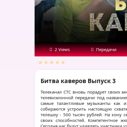
2 Views
Передачи
Битва каверов Выпуск 3
Телеканал СТС вновь порадует своих 
телевизионной передачи под название
самые талантливые музыканты как и
собираются устроить настоящую схват
телешоу - 500 тысяч рублей. На кону 
своих способностей. Компетентное жю
Сегодня нас будут удивлять участники уз