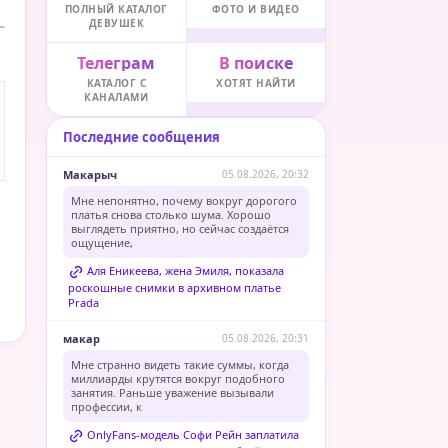
ПОЛНЫЙ КАТАЛОГ
ФОТО И ВИДЕО
ДЕВУШЕК
Телеграм
В поиске
КАТАЛОГ С
ХОТЯТ НАЙТИ
КАНАЛАМИ
Последние сообщения
Макарыч
05.08.2026, 20:32
Мне непонятно, почему вокруг дорогого
платья снова столько шума. Хорошо
выглядеть приятно, но сейчас создаётся
ощущение,
Аля Еникеева, жена Эмиля, показала
роскошные снимки в архивном платье
Prada
макар
05.08.2026, 20:31
Мне странно видеть такие суммы, когда
миллиарды крутятся вокруг подобного
занятия. Раньше уважение вызывали
профессии, к
OnlyFans-модель Софи Рейн заплатила