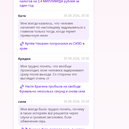
налогов на 2,4 МИЛЛИАРДА рублей за
один год
Катя
05.08.2026, 20:30
Мне всегда казалось, что человек
начинает по-настоящему задумываться о
главном только тогда, когда теряет
привычную жизн
Артём Чекалин попросился из СИЗО в
храм
Кридик
05.08.2026, 20:30
Мне трудно понять, что вообще
происходит, если человека задерживают
сразу после выхода. Со стороны это
выглядит очень ст
Настя Брагина пробыла на свободе
буквально несколько секунд и снова села
силя
05.08.2026, 20:34
Мне всегда было трудно понять, почему
в таких историях всё решается через
слухи и громкие заголовки. Если
обвинения серь