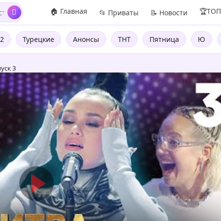
🏠 Главная
🏆ТО
📂 Приваты
📝 Новости
2
Турецкие
Анонсы
ТНТ
Пятница
Ю
уск 3