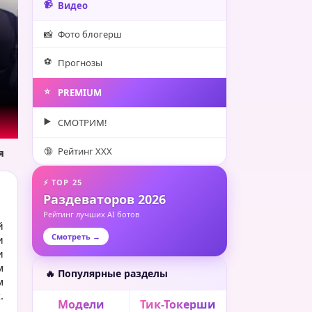
📹
Видео
📸
Фото блогерш
⚽️
Прогнозы
⭐️
PREMIUM
▶️
СМОТРИМ!
🔞
Рейтинг XXX
я
⚡ TOP 25
Раздеваторов 2026
Рейтинг лучших AI ботов
й
Смотреть →
и
и
м
🔥 Популярные разделы
м
.
Модели
Тик-Токерши