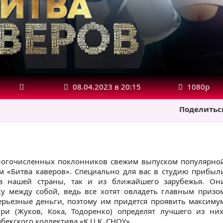
08.04.2023 в 20:15
1080р
Поделитьс
многочисленных поклонников свежим выпуском популярно
м «Битва каверов». Специально для вас в студию прибыл
з нашей страны, так и из ближайшего зарубежья. Он
ку между собой, ведь все хотят овладеть главным призо
серьезные деньги, поэтому им придется проявить максиму
ри (Жуков, Кока, Тодоренко) определят лучшего из них
бекского коллектива «K.U.K. CHOY».