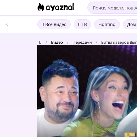
Все видео
ТВ
Fighting
Дом 
/
Видео
/
Передачи
/
Битва каверов Вып
Битва
каверов
Выпуск
3