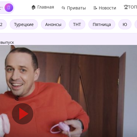
🏠 Главная
🏆ТО
📂 Приваты
📝 Новости
2
Турецкие
Анонсы
ТНТ
Пятница
Ю
 выпуск