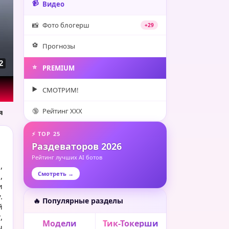
📹
Видео
📸
Фото блогерш
+29
⚽️
Прогнозы
2
⭐️
PREMIUM
▶️
СМОТРИМ!
🔞
Рейтинг XXX
я
⚡ TOP 25
Раздеваторов 2026
Рейтинг лучших AI ботов
,
Смотреть →
,
и
.
🔥 Популярные разделы
й
,
Модели
Тик-Токерши
ы