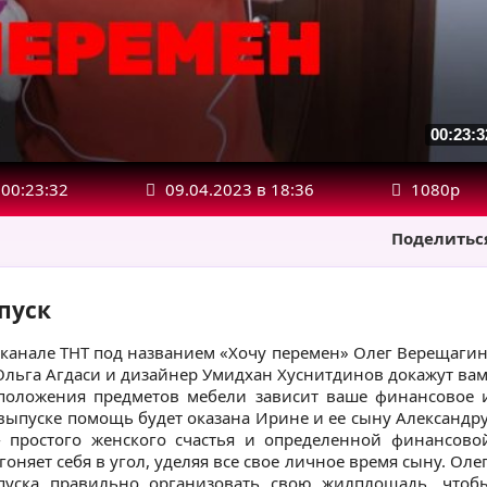
00:23:3
00:23:32
09.04.2023 в 18:36
1080р
Поделитьс
ыпуск
канале ТНТ под названием «Хочу перемен» Олег Верещагин
 Ольга Агдаси и дизайнер Умидхан Хуснитдинов докажут вам
сположения предметов мебели зависит ваше финансовое 
выпуске помощь будет оказана Ирине и ее сыну Александру
 простого женского счастья и определенной финансово
оняет себя в угол, уделяя все свое личное время сыну. Олег
пуска правильно организовать свою жилплощадь, чтоб