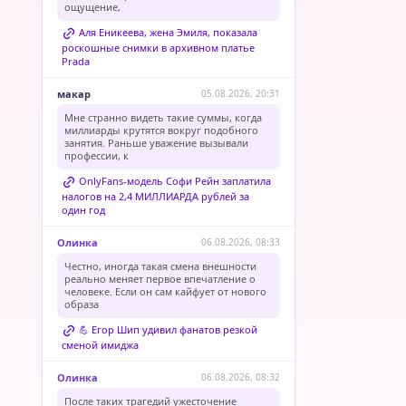
ощущение,
Аля Еникеева, жена Эмиля, показала
роскошные снимки в архивном платье
Prada
макар
05.08.2026, 20:31
Мне странно видеть такие суммы, когда
миллиарды крутятся вокруг подобного
занятия. Раньше уважение вызывали
профессии, к
OnlyFans-модель Софи Рейн заплатила
налогов на 2,4 МИЛЛИАРДА рублей за
один год
Олинка
06.08.2026, 08:33
Честно, иногда такая смена внешности
реально меняет первое впечатление о
человеке. Если он сам кайфует от нового
образа
💪 Егор Шип удивил фанатов резкой
сменой имиджа
Олинка
06.08.2026, 08:32
После таких трагедий ужесточение