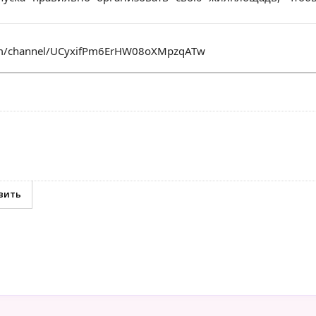
om/channel/UCyxifPm6ErHW08oXMpzqATw