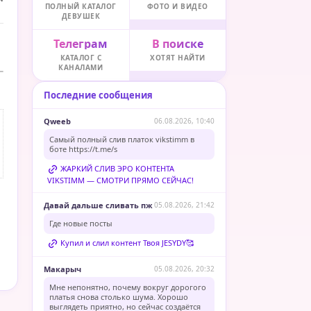
ПОЛНЫЙ КАТАЛОГ
ФОТО И ВИДЕО
ДЕВУШЕК
Телеграм
В поиске
КАТАЛОГ С
ХОТЯТ НАЙТИ
КАНАЛАМИ
Последние сообщения
Qweeb
06.08.2026, 10:40
Самый полный слив платок vikstimm в
боте
https://t.me/s
ЖАРКИЙ СЛИВ ЭРО КОНТЕНТА
VIKSTIMM — СМОТРИ ПРЯМО СЕЙЧАС!
Давай дальше сливать пж
05.08.2026, 21:42
Где новые посты
Купил и слил контент Твоя JESYDY🥰
Макарыч
05.08.2026, 20:32
Мне непонятно, почему вокруг дорогого
платья снова столько шума. Хорошо
выглядеть приятно, но сейчас создаётся