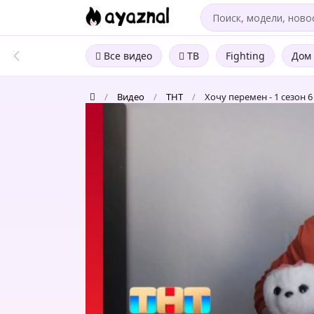
Все видео
ТВ
Fighting
Дом 
/
Видео
/
ТНТ
/
Хочу перемен - 1 сезон 6
Хочу
перемен
-
1
сезон
6
выпуск