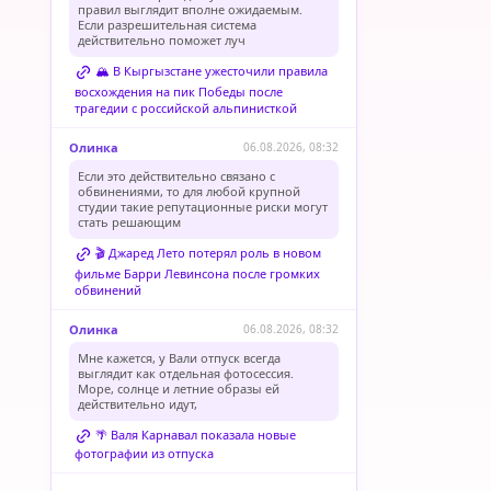
правил выглядит вполне ожидаемым.
Если разрешительная система
действительно поможет луч
🏔️ В Кыргызстане ужесточили правила
восхождения на пик Победы после
трагедии с российской альпинисткой
Олинка
06.08.2026, 08:32
Если это действительно связано с
обвинениями, то для любой крупной
студии такие репутационные риски могут
стать решающим
🎬 Джаред Лето потерял роль в новом
фильме Барри Левинсона после громких
обвинений
Олинка
06.08.2026, 08:32
Мне кажется, у Вали отпуск всегда
выглядит как отдельная фотосессия.
Море, солнце и летние образы ей
действительно идут,
🌴 Валя Карнавал показала новые
фотографии из отпуска