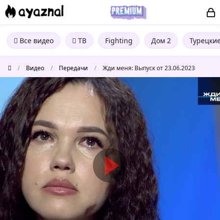
Все видео
ТВ
Fighting
Дом 2
Турецки
/
Видео
/
Передачи
/
Жди меня: Выпуск от 23.06.2023
Жди
меня:
Выпуск
от
23.06.2023