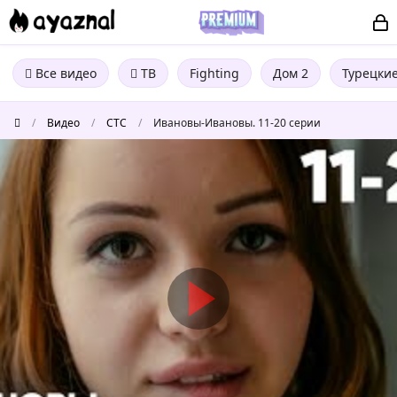
Все видео
ТВ
Fighting
Дом 2
Турецки
/
Видео
/
СТС
/
Ивановы-Ивановы. 11-20 серии
Ивановы-
Ивановы.
11-
20
серии