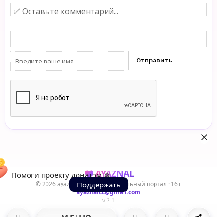
AYAZNAL
Помоги проекту донатом 🙏
© 2026 ayaznal.cc — Развлекательный портал · 16+
Поддержать
ayaznalcc@gmail.com
v 2.1