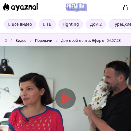
Все видео
ТВ
Fighting
Дом 2
Турецки
/
Видео
/
Передачи
/
Дом моей мечты. Эфир от 04.07.23
Дом
моей
мечты.
Эфир
от
04.07.23