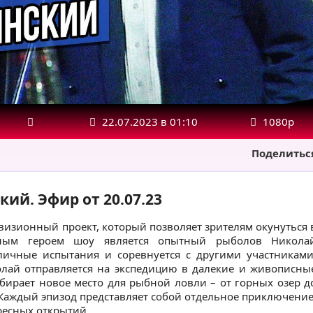
22.07.2023 в 01:10
1080р
Поделитьс
ий. Эфир от 20.07.23
изионный проект, который позволяет зрителям окунуться 
вным героем шоу является опытный рыболов Никола
личные испытания и соревнуется с другими участниками
олай отправляется на экспедицию в далекие и живописны
бирает новое место для рыбной ловли – от горных озер д
Каждый эпизод представляет собой отдельное приключение
ресных открытий.