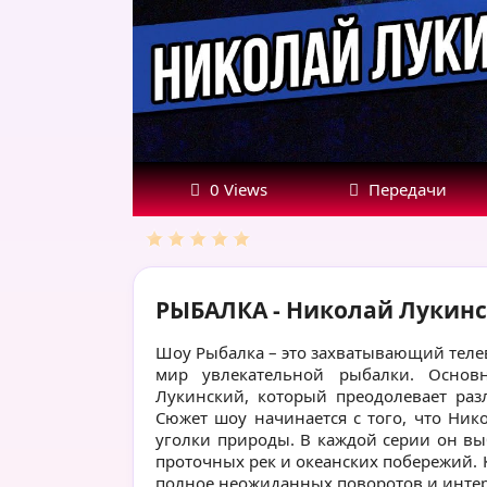
0 Views
Передачи
РЫБАЛКА - Николай Лукинск
Шоу Рыбалка – это захватывающий телев
мир увлекательной рыбалки. Осно
Лукинский, который преодолевает раз
Сюжет шоу начинается с того, что Ник
уголки природы. В каждой серии он вы
проточных рек и океанских побережий. 
полное неожиданных поворотов и инте