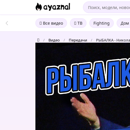
Все видео
ТВ
Fighting
Дом 
/
Видео
/
Передачи
/
РЫБАЛКА - Николай
РЫБАЛКА
-
Николай
Лукинский.
Эфир
от
20.07.23