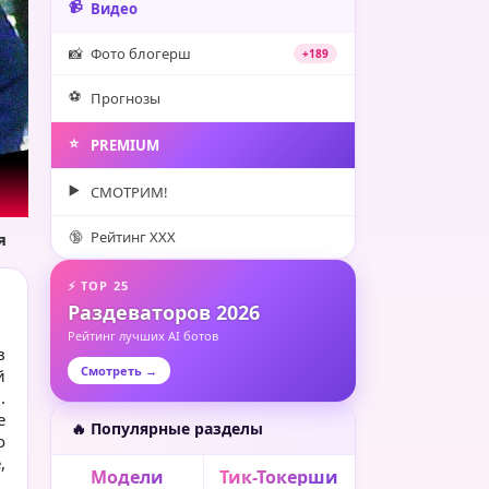
📹
Видео
📸
Фото блогерш
+189
⚽️
Прогнозы
⭐️
PREMIUM
▶️
СМОТРИМ!
🔞
Рейтинг XXX
я
⚡ TOP 25
Раздеваторов 2026
Рейтинг лучших AI ботов
в
Смотреть →
й
.
е
🔥 Популярные разделы
о
,
Модели
Тик-Токерши