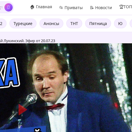
🏠 Главная
🏆ТО
📂 Приваты
📝 Новости
2
Турецкие
Анонсы
ТНТ
Пятница
Ю
 Лукинский. Эфир от 20.07.23