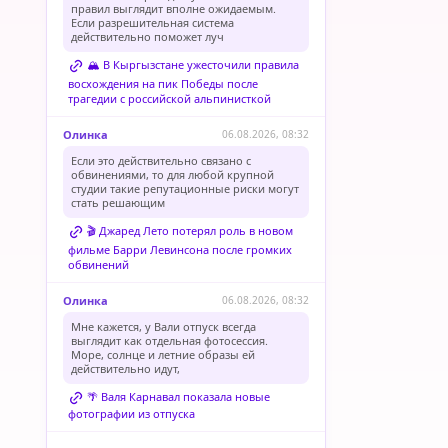
правил выглядит вполне ожидаемым.
Если разрешительная система
действительно поможет луч
🏔️ В Кыргызстане ужесточили правила
восхождения на пик Победы после
трагедии с российской альпинисткой
Олинка
06.08.2026, 08:32
Если это действительно связано с
обвинениями, то для любой крупной
студии такие репутационные риски могут
стать решающим
🎬 Джаред Лето потерял роль в новом
фильме Барри Левинсона после громких
обвинений
Олинка
06.08.2026, 08:32
Мне кажется, у Вали отпуск всегда
выглядит как отдельная фотосессия.
Море, солнце и летние образы ей
действительно идут,
🌴 Валя Карнавал показала новые
фотографии из отпуска