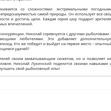
лкивается со сложностями: экстремальными погодным
предсказуемостью самой природы. Он использует все сво
ности и достичь цели. Каждая серия шоу подарит зрителя
мых впечатлений.
т конкуренции. Николай соревнуется с другими рыболовами 
нающими любителями. Это добавляет дополнительну
пизод. Кто же победит и выйдет на первое место – опытны
ющимся удачей?
ителей своим захватывающим сюжетом, но и позволяет и
ловле. Николай Лукинский поделится своими навыками 
улучшить свой рыболовный опыт