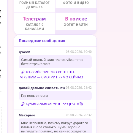
ПОЛНЫЙ КАТАЛОГ
ФОТО И ВИДЕО
ДЕВУШЕК
и
и
Телеграм
В поиске
м
КАТАЛОГ С
ХОТЯТ НАЙТИ
КАНАЛАМИ
–
Последние сообщения
ю
й
Qweeb
06.08.2026, 10:40
Самый полный слив платок vikstimm в
боте
https://t.me/s
м
ЖАРКИЙ СЛИВ ЭРО КОНТЕНТА
и
VIKSTIMM — СМОТРИ ПРЯМО СЕЙЧАС!
Давай дальше сливать пж
05.08.2026, 21:42
Где новые посты
Купил и слил контент Твоя JESYDY🥰
Макарыч
05.08.2026, 20:32
Мне непонятно, почему вокруг дорогого
платья снова столько шума. Хорошо
выглядеть приятно, но сейчас создаётся