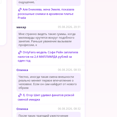
ощущение,
Аля Еникеева, жена Эмиля, показала
роскошные снимки в архивном платье
Prada
макар
05.08.2026, 20:31
Мне странно видеть такие суммы, когда
миллиарды крутятся вокруг подобного
занятия. Раньше уважение вызывали
профессии, к
OnlyFans-модель Софи Рейн заплатила
налогов на 2,4 МИЛЛИАРДА рублей за
один год
Олинка
06.08.2026, 08:33
Честно, иногда такая смена внешности
реально меняет первое впечатление о
человеке. Если он сам кайфует от нового
образа
💪 Егор Шип удивил фанатов резкой
сменой имиджа
Олинка
06.08.2026, 08:32
После таких трагедий ужесточение