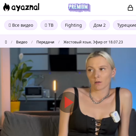
Все видео
ТВ
Fighting
Дом 2
Турецки
/
Видео
/
Передачи
/
Жестовый язык. Эфир от 18.07.23
Жестовый
язык.
Эфир
от
18.07.23