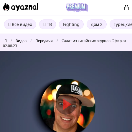
Все видео
ТВ
Fighting
Дом 2
Турецки
/
Видео
/
Передачи
/
Салат из китайских огурцов. Эфир от
02.08.23
Салат
из
китайских
огурцов.
Эфир
от
02.08.23