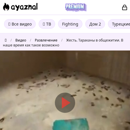
Все видео
ТВ
Fighting
Дом 2
Турецки
/
Видео
/
Развлечение
/
Жесть. Тараканы в общежитии. В
наше время как такое возможно
Жесть.
Тараканы
в
общежитии.
В
наше
время
как