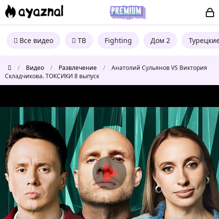
Все видео
ТВ
Fighting
Дом 2
Турецки
/
Видео
/
Развлечение
/
Анатолий Сульянов VS Виктория
Складчикова. ТОКСИКИ 8 выпуск
Анатолий
Сульянов
VS
Виктория
Складчикова.
ТОКСИКИ
8
выпуск