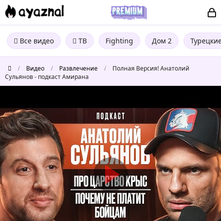
Все видео
ТВ
Fighting
Дом 2
Турецки
/
Видео
/
Развлечение
/
Полная Версия! Анатолий
Сульянов - подкаст Амирана
Полная
Версия!
Анатолий
Сульянов
-
подкаст
Амирана