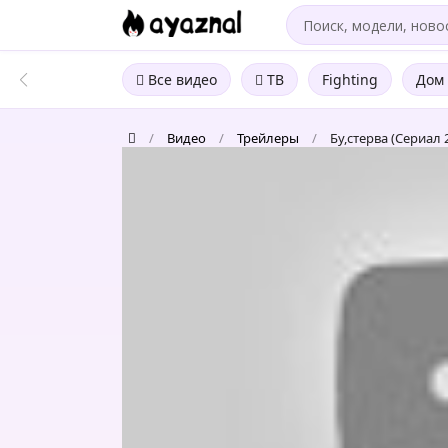
Все видео
ТВ
Fighting
Дом 
/
Видео
/
Трейлеры
/
Бу,стерва (Сериал
Бу,стерва
(Сериал
2022)
-
Официальный
трейлер