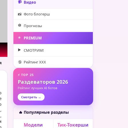
📹
Видео
📸
Фото блогерш
⚽️
Прогнозы
⭐️
PREMIUM
▶️
СМОТРИМ!
🔞
Рейтинг XXX
я
⚡ TOP 25
Раздеваторов 2026
Рейтинг лучших AI ботов
о
Смотреть →
е
о
,
🔥 Популярные разделы
,
м
Модели
Тик-Токерши
о