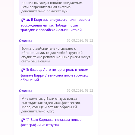
правил выглядит вполне ожидаемым.
Если разрешительная система
действительно поможет луч
🏔️ В Кыргызстане ужесточили правила
восхождения на пик Победы после
трагедии с российской альпинисткой
Олинка
06.08.2026, 08:32
Если это действительно связано с
обвинениями, то для любой крупной
студии такие репутационные риски могут
стать решающим
🎬 Джаред Лето потерял роль в новом
фильме Барри Левинсона после громких
обвинений
Олинка
06.08.2026, 08:32
Мне кажется, у Вали отпуск всегда
выглядит как отдельная фотосессия.
Море, солнце и летние образы ей
действительно идут,
🌴 Валя Карнавал показала новые
фотографии из отпуска