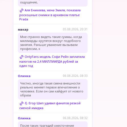
ощущение,
Аля Еникеева, жена Эмиля, показала
роскошные снимки в архивном платье
Prada
макар
05.08.2026, 20:31
Мне странно видеть такие суммы, когда
миллиарды крутятся вокруг подобного
занятия. Раньше уважение вызывали
профессии, к
OnlyFans-модель Софи Рейн заплатила
налогов на 2,4 МИЛЛИАРДА рублей за
один год
Олинка
06.08.2026, 08:33
Честно, иногда такая смена внешности
реально меняет первое впечатление о
человеке. Если он сам кайфует от нового
образа
💪 Егор Шип удивил фанатов резкой
сменой имиджа
Олинка
06.08.2026, 08:32
После таких трагедий ужесточение