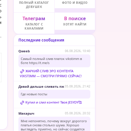
ПОЛНЫЙ КАТАЛОГ
ФОТО И ВИДЕО
с
ДЕВУШЕК
о
ь
Телеграм
В поиске
м
КАТАЛОГ С
ХОТЯТ НАЙТИ
КАНАЛАМИ
Последние сообщения
Qweeb
06.08.2026, 10:40
Самый полный слив платок vikstimm в
боте
https://t.me/s
ЖАРКИЙ СЛИВ ЭРО КОНТЕНТА
VIKSTIMM — СМОТРИ ПРЯМО СЕЙЧАС!
Давай дальше сливать пж
05.08.2026, 21:42
Где новые посты
Купил и слил контент Твоя JESYDY🥰
Макарыч
05.08.2026, 20:32
Мне непонятно, почему вокруг дорогого
платья снова столько шума. Хорошо
выглядеть приятно, но сейчас создаётся