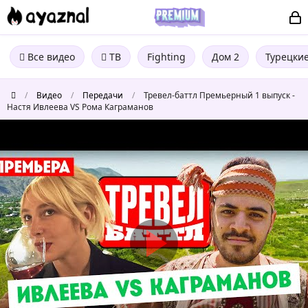
Все видео
ТВ
Fighting
Дом 2
Турецки
/
Видео
/
Передачи
/
Тревел-баттл Премьерный 1 выпуск -
Настя Ивлеева VS Рома Каграманов
Тревел-
баттл
Премьерный
1
выпуск
-
Настя
Ивлеева