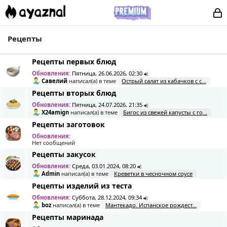
Рецепты
Рецепты первых блюд
Обновления:
Пятница, 26.06.2026, 02:30
Савелий
написал(а) в теме
Острый салат из кабачков с с...
Рецепты вторых блюд
Обновления:
Пятница, 24.07.2026, 21:35
X24amign
написал(а) в теме
Бигос из свежей капусты с го...
Рецепты заготовок
Обновления:
Нет сообщений
Рецепты закусок
Обновления:
Среда, 03.01.2024, 08:20
Admin
написал(а) в теме
Креветки в чесночном соусе
Рецепты изделий из теста
Обновления:
Суббота, 28.12.2024, 09:34
boz
написал(а) в теме
Мантекадо. Испанское рождест...
Рецепты маринада