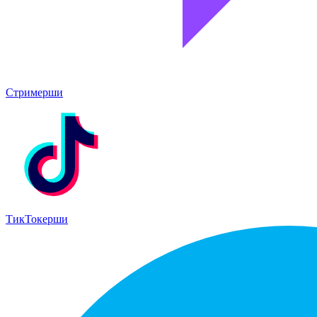
Стримерши
ТикТокерши