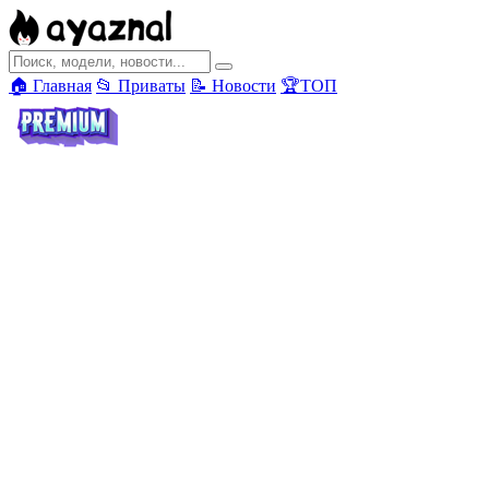
🏠 Главная
📂 Приваты
📝 Новости
🏆ТОП