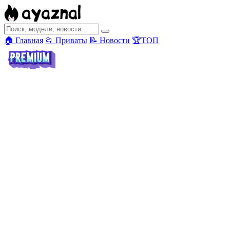
🏠 Главная
📂 Приваты
📝 Новости
🏆ТОП