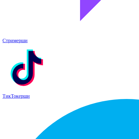
Стримерши
ТикТокерши