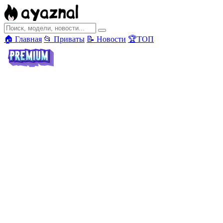
🏠 Главная
📂 Приваты
📝 Новости
🏆ТОП