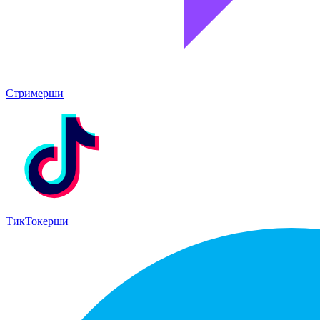
Стримерши
ТикТокерши