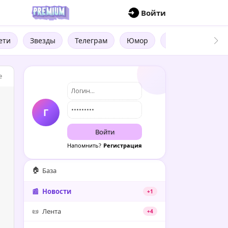
П
Войти
ети
Звезды
Телеграм
Юмор
Бизнес
Цит
e
Г
Войти
Напомнить?
Регистрация
🏠
База
📰
Новости
+1
📜
Лента
+4