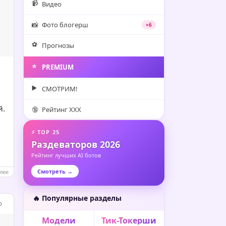
📹
Видео
📸
Фото блогерш
+6
⚽️
Прогнозы
⭐️
PREMIUM
▶️
СМОТРИМ!
й.
🔞
Рейтинг XXX
⚡ TOP 25
Раздеваторов 2026
Рейтинг лучших AI ботов
Смотреть →
лее
🔥 Популярные разделы
o
Модели
Тик-Токерши