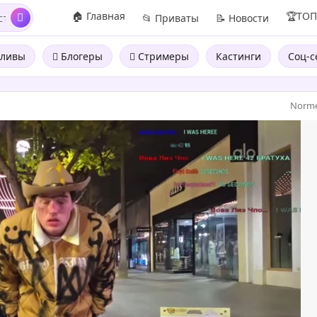
🏠 Главная
🏆ТО
📂 Приваты
📝 Новости
ливы
Блогеры
Стримеры
Кастинги
Соц-с
Norm