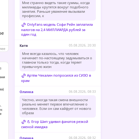
Мне странно видеть такие суммы, когда
миллиарды крутятся вокруг подобного
занятия. Раньше уважение вызывали
профессии, к
OnlyFans-модель Софи Рейн заплатила
налогов на 2,4 МИЛЛИАРДА рублей за
ое
один год
Катя
05.08.2026, 20:30
лее
Мне всегда казалось, что человек
начинает по-настоящему задумываться о
главном только тогда, когда теряет
привычную жизн
в
Артём Чекалин попросился из СИЗО в
храм
Олинка
06.08.2026, 08:33
Честно, иногда такая смена внешности
реально меняет первое впечатление о
человеке. Если он сам кайфует от нового
образа
💪 Егор Шип удивил фанатов резкой
сменой имиджа
Олинка
06.08.2026, 08:32