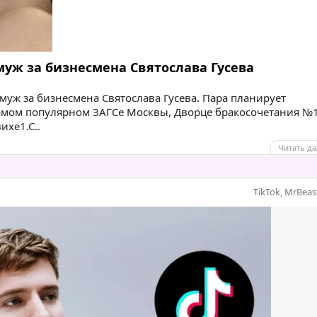
уж за бизнесмена Святослава Гусева
муж за бизнесмена Святослава Гусева. Пара планирует
самом популярном ЗАГСе Москвы, Дворце бракосочетания №1
вихе
1
.С..
Читать да
TikTok
,
MrBeas