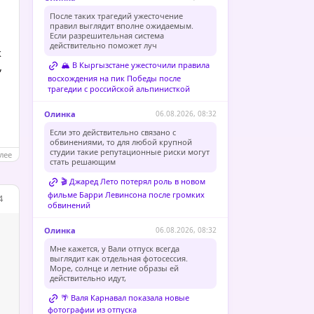
После таких трагедий ужесточение
правил выглядит вполне ожидаемым.
Если разрешительная система
действительно поможет луч
к
,
🏔️ В Кыргызстане ужесточили правила
восхождения на пик Победы после
трагедии с российской альпинисткой
Олинка
06.08.2026, 08:32
Если это действительно связано с
обвинениями, то для любой крупной
студии такие репутационные риски могут
лее
стать решающим
🎬 Джаред Лето потерял роль в новом
фильме Барри Левинсона после громких
4
обвинений
Олинка
06.08.2026, 08:32
Мне кажется, у Вали отпуск всегда
выглядит как отдельная фотосессия.
Море, солнце и летние образы ей
действительно идут,
🌴 Валя Карнавал показала новые
фотографии из отпуска