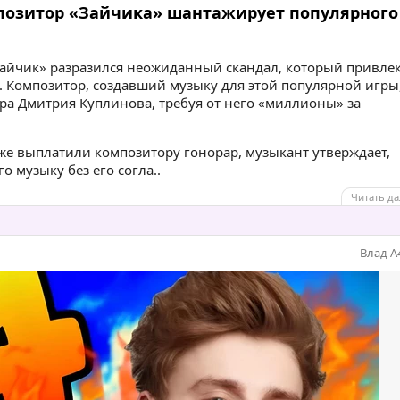
мпозитор «Зайчика» шантажирует популярного
«Зайчик» разразился неожиданный скандал, который привле
 Композитор, создавший музыку для этой популярной игры
ра Дмитрия Куплинова, требуя от него «миллионы» за
уже выплатили композитору гонорар, музыкант утверждает,
о музыку без его согла..
Читать да
Влад А