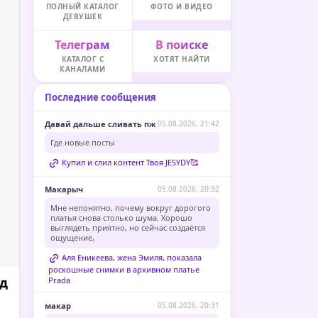
ПОЛНЫЙ КАТАЛОГ
ФОТО И ВИДЕО
ДЕВУШЕК
Телеграм
В поиске
КАТАЛОГ С
ХОТЯТ НАЙТИ
КАНАЛАМИ
Последние сообщения
Давай дальше сливать пж
05.08.2026, 21:42
Где новые посты
Купил и слил контент Твоя JESYDY🥰
Макарыч
05.08.2026, 20:32
Мне непонятно, почему вокруг дорогого
платья снова столько шума. Хорошо
выглядеть приятно, но сейчас создаётся
ощущение,
Аля Еникеева, жена Эмиля, показала
роскошные снимки в архивном платье
зд
Prada
макар
05.08.2026, 20:31