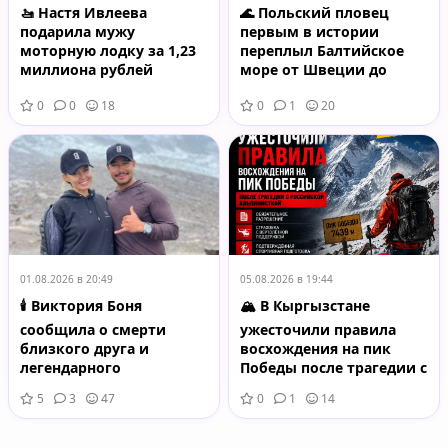
🚤 Настя Ивлеева
🌊 Польский пловец
подарила мужу
первым в истории
моторную лодку за 1,23
переплыл Балтийское
миллиона рублей
море от Швеции до
Польши
0
0
18
0
1
20
01.08.2026 в 20:49
05.08.2026 в 19:44
🕯️ Виктория Боня
🏔️ В Кыргызстане
сообщила о смерти
ужесточили правила
близкого друга и
восхождения на пик
легендарного
Победы после трагедии с
альпиниста Нирмала
российской
5
3
47
0
1
14
Пурджи
альпинисткой