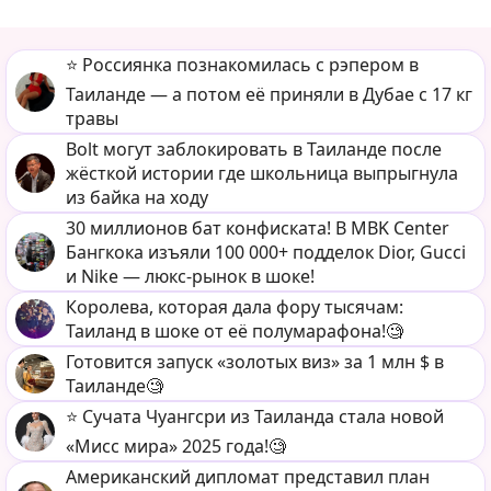
⭐️ Россиянка познакомилась с рэпером в
Таиланде — а потом её приняли в Дубае с 17 кг
травы
Bolt могут заблокировать в Таиланде после
жёсткой истории где школьница выпрыгнула
из байка на ходу
30 миллионов бат конфиската! В MBK Center
Бангкока изъяли 100 000+ подделок Dior, Gucci
и Nike — люкс-рынок в шоке!
Королева, которая дала фору тысячам:
Таиланд в шоке от её полумарафона!🧐
Готовится запуск «золотых виз» за 1 млн $ в
Таиланде🧐
⭐️ Сучата Чуангсри из Таиланда стала новой
«Мисс мира» 2025 года!🧐
Американский дипломат представил план