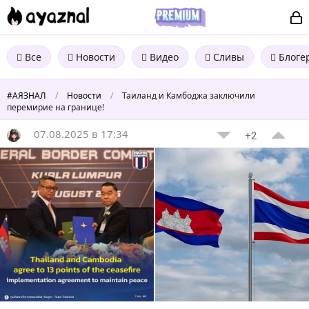
Все
Новости
Видео
Сливы
Блоге
#АЯЗНАЛ
/
Новости
/
Таиланд и Камбоджа заключили
перемирие на границе!
07.08.2025 в 17:34
+2