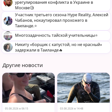
урегулирования конфликта в Украине в
Москве🧐
Участник третьего сезона Hype Reality, Алексей
Чабанов, нокаутировал прохожего в
Таиланде.⭐️
Многозадачность тайской учительницы⭐️
Никиту «борщик с капустой, но не красный»
задержали в Таиланде🔥
Другие новости
05.08.2026 в 06:15
03.08.2026 в 14:48