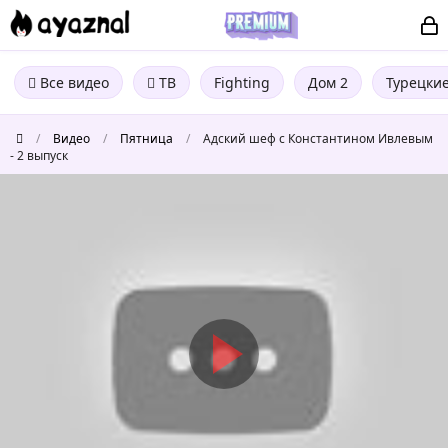
Все видео
ТВ
Fighting
Дом 2
Турецки
/
Видео
/
Пятница
/
Адский шеф с Константином Ивлевым
- 2 выпуск
Адский
шеф
с
Константином
Ивлевым
-
2
выпуск