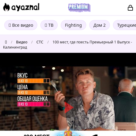
Все видео
ТВ
Fighting
Дом 2
Турецки
/
Видео
/
СТС
/
100 мест, где поесть Премьерный 1 Выпуск -
Калининград
100
мест,
где
поесть
Премьерный
1
Выпуск
-