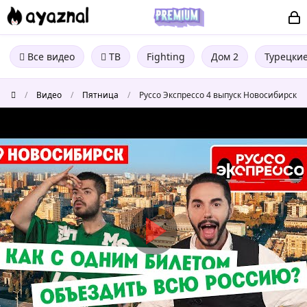
Все видео
ТВ
Fighting
Дом 2
Турецки
/
Видео
/
Пятница
/
Руссо Экспрессо 4 выпуск Новосибирск
Руссо
Экспрессо
4
выпуск
Новосибирск