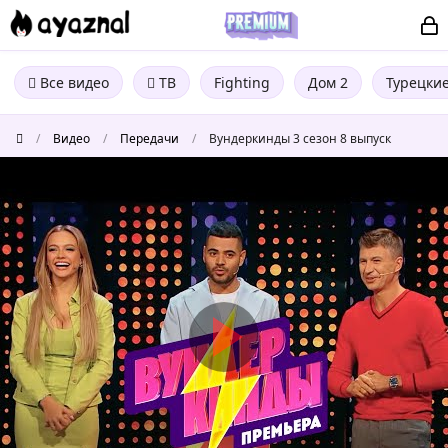
Все видео
ТВ
Fighting
Дом 2
Турецки
/
Видео
/
Передачи
/
Вундеркинды 3 сезон 8 выпуск
Вундеркинды
3
сезон
8
выпуск