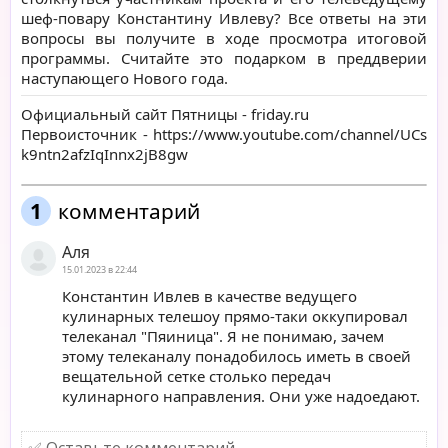
шеф-повару Константину Ивлеву? Все ответы на эти
вопросы вы получите в ходе просмотра итоговой
программы. Считайте это подарком в преддверии
наступающего Нового года.
Официальный сайт Пятницы -
friday.ru
Первоисточник -
https://www.youtube.com/channel/UCs
k9ntn2afzIqInnx2jB8gw
1
комментарий
Аля
15.01.2023 в 22:44
Константин Ивлев в качестве ведущего
кулинарных телешоу прямо-таки оккупировал
телеканал "Пяиница". Я не понимаю, зачем
этому телеканалу понадобилось иметь в своей
вещательной сетке столько передач
кулинарного направления. Они уже надоедают.