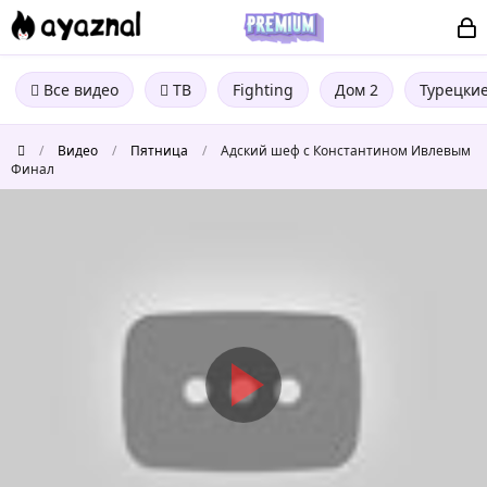
Все видео
ТВ
Fighting
Дом 2
Турецки
/
Видео
/
Пятница
/
Адский шеф с Константином Ивлевым
Финал
Адский
шеф
с
Константином
Ивлевым
Финал