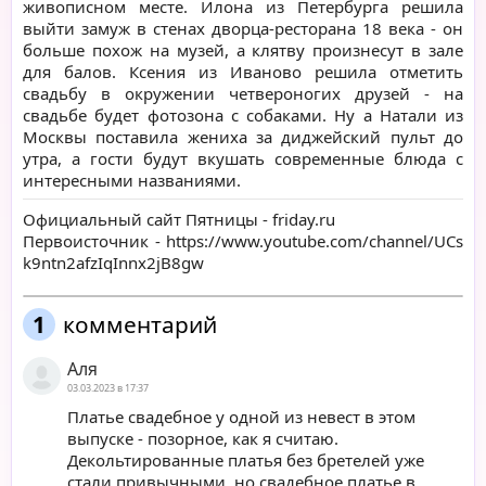
живописном месте. Илона из Петербурга решила
выйти замуж в стенах дворца-ресторана 18 века - он
больше похож на музей, а клятву произнесут в зале
для балов. Ксения из Иваново решила отметить
свадьбу в окружении четвероногих друзей - на
свадьбе будет фотозона с собаками. Ну а Натали из
Москвы поставила жениха за диджейский пульт до
утра, а гости будут вкушать современные блюда с
интересными названиями.
Официальный сайт Пятницы -
friday.ru
Первоисточник -
https://www.youtube.com/channel/UCs
k9ntn2afzIqInnx2jB8gw
1
комментарий
Аля
03.03.2023 в 17:37
Платье свадебное у одной из невест в этом
выпуске - позорное, как я считаю.
Декольтированные платья без бретелей уже
стали привычными, но свадебное платье в