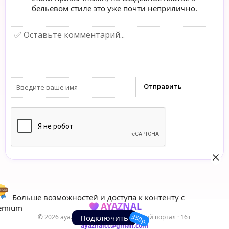
бельевом стиле это уже почти неприлично.
Больше возможностей и доступа к контенту с
AYAZNAL
emium
350р.
© 2026 ayaznal.cc — Развлекательный портал · 16+
Подключить
ayaznalcc@gmail.com