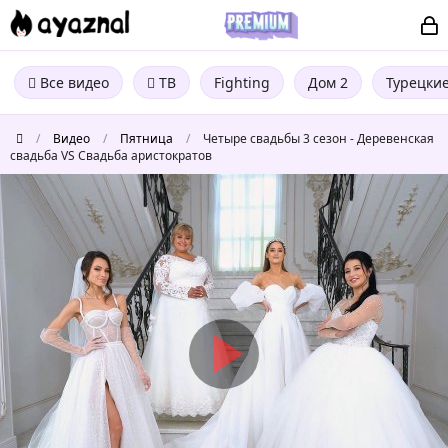
Все видео
ТВ
Fighting
Дом 2
Турецки
/
Видео
/
Пятница
/
Четыре свадьбы 3 сезон - Деревенская
свадьба VS Свадьба аристократов
Четыре
свадьбы
3
сезон
-
Деревенская
свадьба
VS