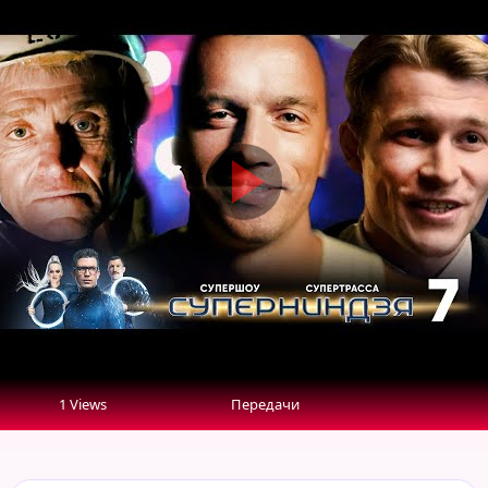
Суперниндзя
Выпуск
7
1 Views
Передачи