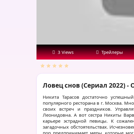
3 Views
Трейлеры
Ловец снов (Сериал 2022) 
Никита Тарасов достаточно успешный
популярного ресторана в г. Москва. Мн
своих встреч и праздников. Управл
Леонидовна. А вот сестра Никиты Варв
карьере эстрадной певицы. К сожале
загадочных обстоятельствах. Исчезнов
пор предпринимает меры, которые мог