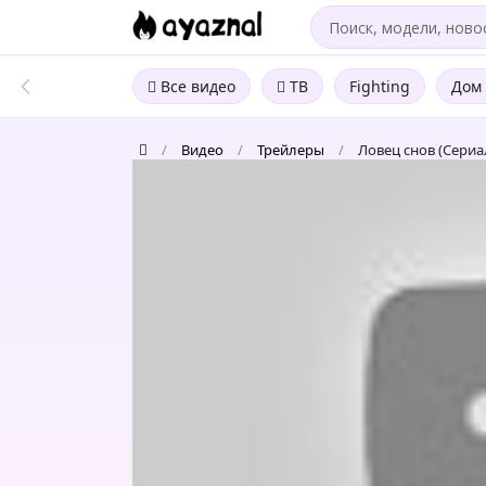
Все видео
ТВ
Fighting
Дом 
/
Видео
/
Трейлеры
/
Ловец снов (Сериа
Ловец
снов
(Сериал
2022)
-
Официальный
трейлер