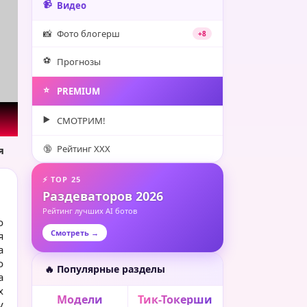
📹
Видео
📸
Фото блогерш
+8
⚽️
Прогнозы
⭐️
PREMIUM
▶️
СМОТРИМ!
🔞
Рейтинг XXX
я
⚡ TOP 25
Раздеваторов 2026
Рейтинг лучших AI ботов
о
Смотреть →
я
а
о
🔥 Популярные разделы
а
х
Модели
Тик-Токерши
у