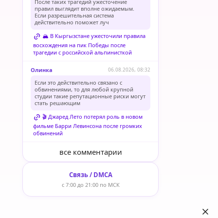
После таких трагедий ужесточение
правил выглядит вполне ожидаемым.
Если разрешительная система
действительно поможет луч
🏔️ В Кыргызстане ужесточили правила
восхождения на пик Победы после
трагедии с российской альпинисткой
Олинка
06.08.2026, 08:32
Если это действительно связано с
обвинениями, то для любой крупной
студии такие репутационные риски могут
стать решающим
🎬 Джаред Лето потерял роль в новом
фильме Барри Левинсона после громких
обвинений
все комментарии
Связь / DMCA
с 7:00 до 21:00 по МСК