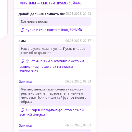
VIKSTIMM — СМОТРИ ПРЯМО СЕЙЧАС!
Давай дальше сливать пж
05.08.2026, 21:42
Где новые посты
Купил и слил контент Твоя JESYDY🥰
Ким
06.08.2026, 22:57
Нах эта узкоглазая нужна. Пусть в корее
свои вб открывает
📦 Татьяна Ким выступила с жёстким
заявлением после атак на склады
Wildberries
Олинка
06.08.2026, 08:33
Честно, иногда такая смена внешности
реально меняет первое впечатление о
человеке. Если он сам кайфует от нового
образа
💪 Егор Шип удивил фанатов резкой
сменой имиджа
Олинка
06.08.2026, 08:32