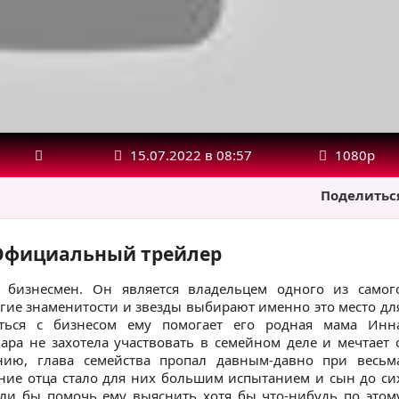
15.07.2022 в 08:57
1080р
Поделитьс
- Официальный трейлер
 бизнесмен. Он является владельцем одного из самог
огие знаменитости и звезды выбирают именно это место дл
яться с бизнесом ему помогает его родная мама Инн
ара не захотела участвовать в семейном деле и мечтает 
нию, глава семейства пропал давным-давно при весьм
ение отца стало для них большим испытанием и сын до си
ли бы помочь ему выяснить хотя бы что-нибудь по этом